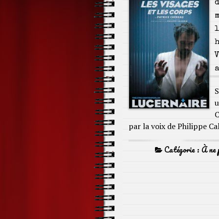
d
m
l
h
V
a
S
u
C
par la voix de Philippe Ca
Catégorie :
À ne 