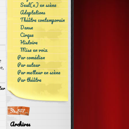
Seul(e) en scène
Adaptations
Théâtre contemporain
Danse
Cirque
Histoire
Mise en voix
Par comédien
e
Par auteur
e,
Par metteur en scène
Par théâtre
ter
Archives