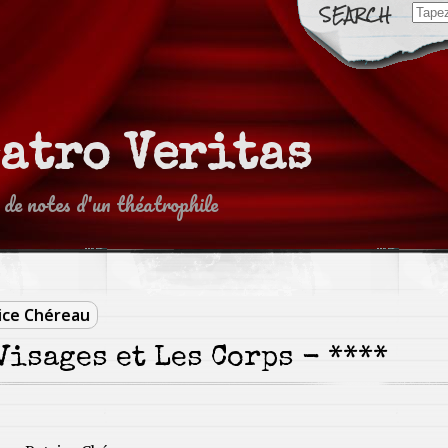
Sear
for:
eatro Veritas
 de notes d'un théatrophile
ice Chéreau
Visages et Les Corps - ****