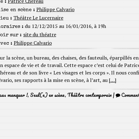
Patrice Chéreau
e :
Philippe Calvario
ise en scène :
Théâtre Le Lucernaire
ieu :
du 12/12/2015 au 16/01/2016, à 19h
oraires :
site du théatre
oir sur :
Philippe Calvario
vec :
ur la scène, un bureau, des chaises, des fauteuils, éparpillés en
n espace de vie et de travail. Cette espace c’est celui de Patric
héreau et de son livre « Les visages et les corps ». Il nous confi
lvario, ses rapports à la mise en scène, à l’art, au
[…]
pas manquer !
,
Seul(e) en scène
,
Théâtre contemporain
|
Commen