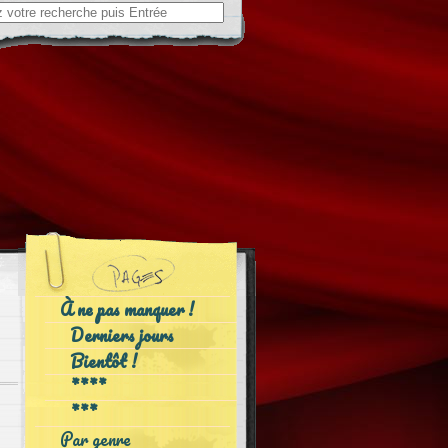
ch
À ne pas manquer !
Derniers jours
Bientôt !
****
***
Par genre