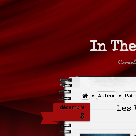
In Th
Carnet
»
Auteur
»
Patr

décembre
Les 
8