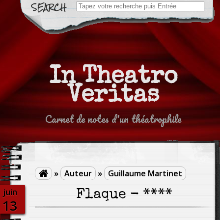
Search
for:
In Theatro
Veritas
Carnet de notes d'un théatrophile
»
Auteur
»
Guillaume Martinet

juin
Flaque - ****
13