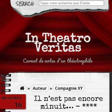
Search
for:
In Theatro
Veritas
Carnet de notes d'un théatrophile
»
Auteur
»
Compagnie XY

décembre
Il n’est pas encore
16
minuit… - ****