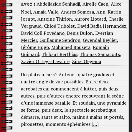
Abdeliazide Senhadji
,
Airelle Caen
,
Alice
avec :
Noël
,
Amaia Valle
,
Andres Somoza
,
Ann-Katrin
Jornot
,
Antoine Thirion
,
Aurore Liotard
,
Charlie
Vergnaud
,
Chloé Tribolet
,
David Badia Hernandez
,
David Coll Povedano
,
Denis Dulon
,
Evertjan
Mercier
,
Guillaume Sendron
,
Gwendal Beylier
,
Jérôme Hugo
,
Mohamed Bouseta
,
Romain
Guimard
,
Thibaut Berthias
,
Thomas Samacoïts
,
Xavier Ortega-Lavabre
,
Zinzi Oegema
Un plateau carré. Autour : quatre gradins et
quatre angle de vue possibles. Entre deux
acrobates qui commencent à lutter, puis deux
autres, puis d’autres encore recouvrant la scène
d’une immense bataille. Et soudain, une pyramide
se forme, puis deux, le spectacle acrobatique
démarre, sauts et salto, mains à mains et portés,
pirouettes, moments éphémères
[…]