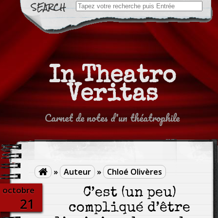
Search
for:
In Theatro
Veritas
Carnet de notes d'un théatrophile
»
Auteur
»
Chloé Olivères

octobre
C’est (un peu)
21
compliqué d’être