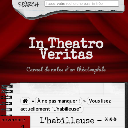
Search
for:
In Theatro
Veritas
Carnet de notes d'un théatrophile
»
À ne pas manquer !
»
Vous lisez

actuellement "L’habilleuse"
novembre
L’habilleuse - ***
1